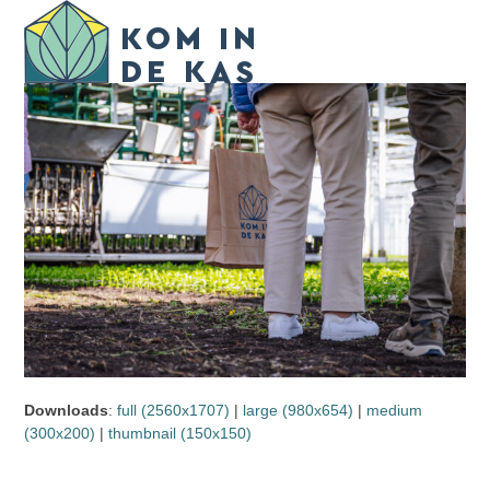
Skip
Open
Close
to
mobile
mobile
content
menu
menu
Downloads
:
full (2560x1707)
|
large (980x654)
|
medium
(300x200)
|
thumbnail (150x150)