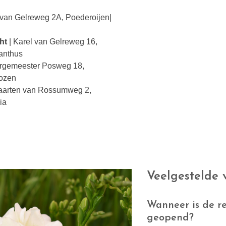
 van Gelreweg 2A, Poederoijen|
ht
| Karel van Gelreweg 16,
ianthus
urgemeester Posweg 18,
rozen
aarten van Rossumweg 2,
ia
Veelgestelde 
Wanneer is de 
geopend?