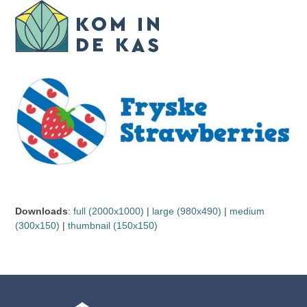
Skip
Open
Close
to
mobile
mobile
content
menu
menu
Downloads
:
full (2000x1000)
|
large (980x490)
|
medium
(300x150)
|
thumbnail (150x150)