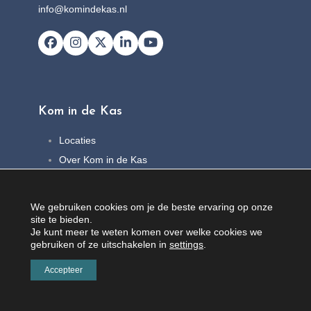
info@komindekas.nl
Facebook
Instagram
X
LinkedIn
YouTube
Kom in de Kas
Locaties
Over Kom in de Kas
FAQ
Nieuws
We gebruiken cookies om je de beste ervaring op onze
Contact
site te bieden.
Je kunt meer te weten komen over welke cookies we
gebruiken of ze uitschakelen in
settings
.
Accepteer
© Copyright 2026 |
Privacybeleid
|
Algemene voorwaarden
| Webcreatie
100%
Leiden