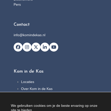
Pers
Contact
info@komindekas.nl
Facebook
Instagram
X
LinkedIn
YouTube
Kom in de Kas
Locaties
Over Kom in de Kas
FAQ
Nieuws
We gebruiken cookies om je de beste ervaring op onze
Contact
site te bieden.