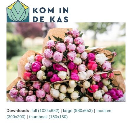
Skip
Open
Close
to
mobile
mobile
content
menu
menu
Downloads
:
full (1024x682)
|
large (980x653)
|
medium
(300x200)
|
thumbnail (150x150)