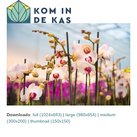
Skip
Open
Close
to
mobile
mobile
content
menu
menu
Downloads
:
full (1024x683)
|
large (980x654)
|
medium
(300x200)
|
thumbnail (150x150)