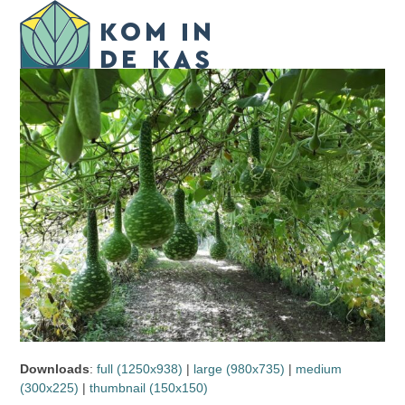
Skip
Open
Close
to
mobile
mobile
content
menu
menu
Downloads
:
full (1250x938)
|
large (980x735)
|
medium
(300x225)
|
thumbnail (150x150)