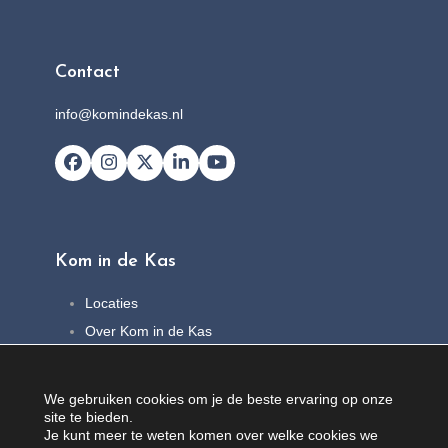
Contact
info@komindekas.nl
Facebook
Instagram
X
LinkedIn
YouTube
Kom in de Kas
Locaties
Over Kom in de Kas
FAQ
Nieuws
We gebruiken cookies om je de beste ervaring op onze
Contact
site te bieden.
Je kunt meer te weten komen over welke cookies we