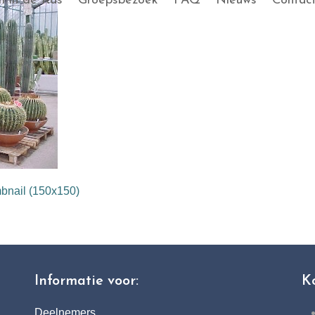
 in de Kas
Groepsbezoek
FAQ
Nieuws
Contac
bnail (150x150)
Informatie voor:
K
Deelnemers