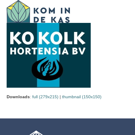
Skip
Open
Close
to
mobile
mobile
content
menu
menu
Downloads
:
full (279x215)
|
thumbnail (150x150)