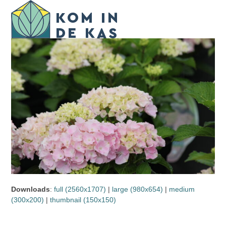
Skip
Open
Close
to
mobile
mobile
content
menu
menu
Downloads
:
full (2560x1707)
|
large (980x654)
|
medium
(300x200)
|
thumbnail (150x150)