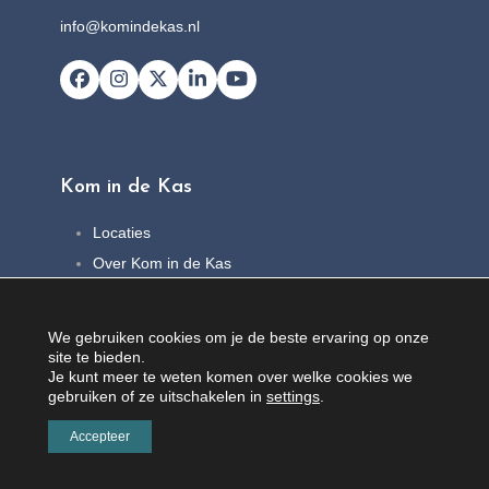
info@komindekas.nl
Facebook
Instagram
X
LinkedIn
YouTube
Kom in de Kas
Locaties
Over Kom in de Kas
FAQ
Nieuws
We gebruiken cookies om je de beste ervaring op onze
Contact
site te bieden.
Je kunt meer te weten komen over welke cookies we
gebruiken of ze uitschakelen in
settings
.
Accepteer
© Copyright 2026 |
Privacybeleid
|
Algemene voorwaarden
| Webcreatie
100%