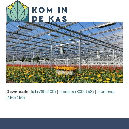
Skip
Open
Close
to
mobile
mobile
content
menu
menu
Downloads
:
full (760x400)
|
medium (300x158)
|
thumbnail
(150x150)