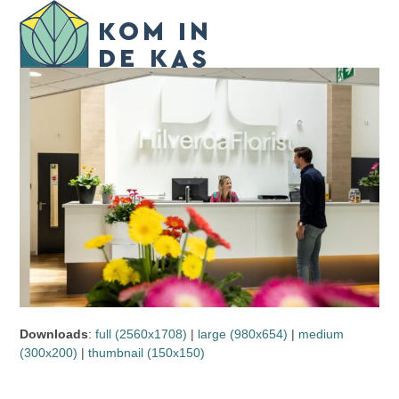
Skip
Open
Close
to
mobile
mobile
content
menu
menu
Downloads
:
full (2560x1708)
|
large (980x654)
|
medium
(300x200)
|
thumbnail (150x150)