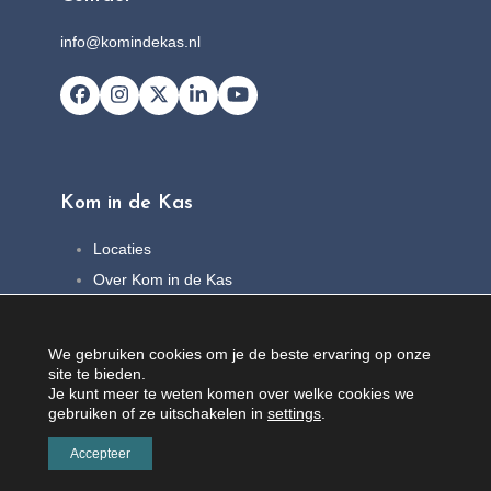
info@komindekas.nl
Facebook
Instagram
X
LinkedIn
YouTube
Kom in de Kas
Locaties
Over Kom in de Kas
FAQ
Nieuws
We gebruiken cookies om je de beste ervaring op onze
Contact
site te bieden.
Je kunt meer te weten komen over welke cookies we
gebruiken of ze uitschakelen in
settings
.
Accepteer