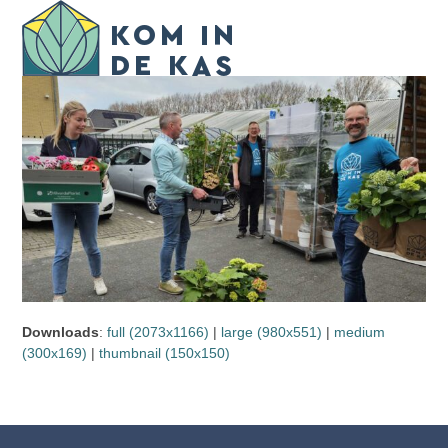
Skip
Open
Close
to
mobile
mobile
content
menu
menu
Downloads
:
full (2073x1166)
|
large (980x551)
|
medium
(300x169)
|
thumbnail (150x150)