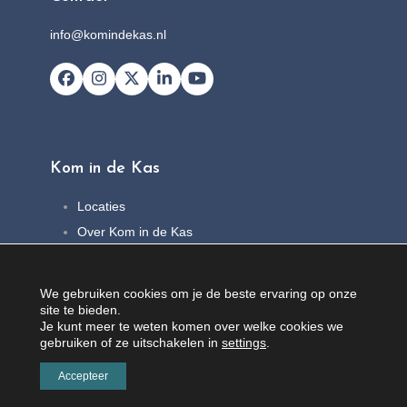
info@komindekas.nl
Facebook
Instagram
X
LinkedIn
YouTube
Kom in de Kas
Locaties
Over Kom in de Kas
FAQ
Nieuws
We gebruiken cookies om je de beste ervaring op onze
Contact
site te bieden.
Je kunt meer te weten komen over welke cookies we
gebruiken of ze uitschakelen in
settings
.
Accepteer