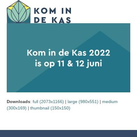
Skip
Open
Close
to
mobile
mobile
content
menu
menu
Downloads
:
full (2073x1166)
|
large (980x551)
|
medium
(300x169)
|
thumbnail (150x150)