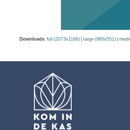
Downloads
:
full (2073x1166)
|
large (980x551)
|
medi