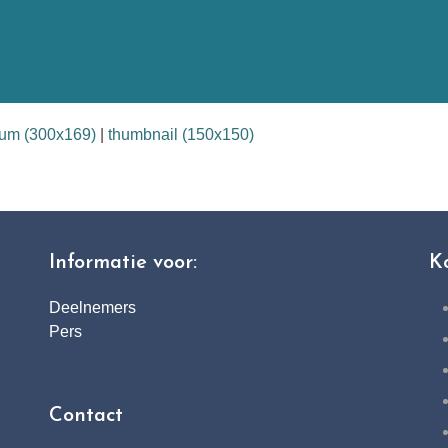
um (300x169)
|
thumbnail (150x150)
Informatie voor:
K
Deelnemers
Pers
Contact