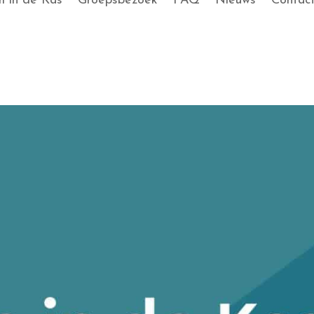
 in de Kas
Groepsbezoek
FAQ
Nieuws
Contac