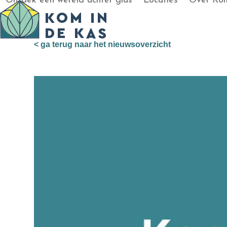
Ontdek een wereld achter glas
Locaties
Over Kom
Skip
to
content
< ga terug naar het nieuwsoverzicht