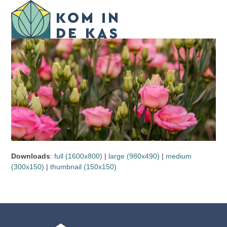
Skip
Open
Close
to
mobile
mobile
content
menu
menu
Downloads
:
full (1600x800)
|
large (980x490)
|
medium
(300x150)
|
thumbnail (150x150)