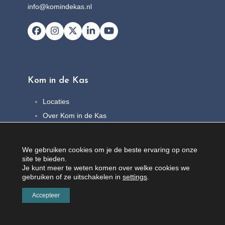
info@komindekas.nl
Facebook
Instagram
X
LinkedIn
YouTube
Kom in de Kas
Locaties
Over Kom in de Kas
FAQ
Nieuws
We gebruiken cookies om je de beste ervaring op onze
Contact
site te bieden.
Je kunt meer te weten komen over welke cookies we
gebruiken of ze uitschakelen in
settings
.
Accepteer
© Copyright 2026 |
Privacybeleid
|
Algemene voorwaarden
| Webcreatie
100%
Leiden