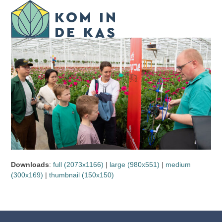
Skip
Open
Close
to
mobile
mobile
content
menu
menu
Downloads
:
full (2073x1166)
|
large (980x551)
|
medium
(300x169)
|
thumbnail (150x150)