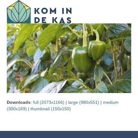
Skip
Open
Close
to
mobile
mobile
content
menu
menu
Downloads
:
full (2073x1166)
|
large (980x551)
|
medium
(300x169)
|
thumbnail (150x150)