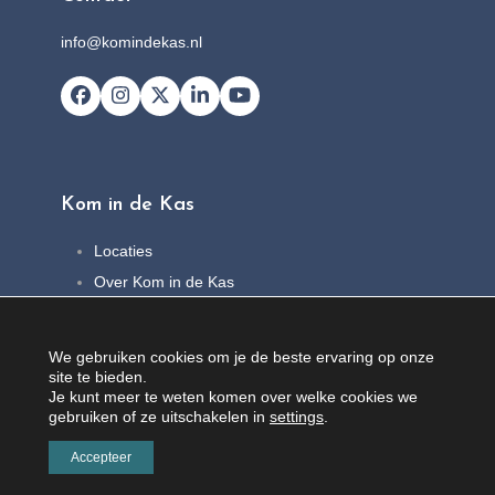
info@komindekas.nl
Facebook
Instagram
X
LinkedIn
YouTube
Kom in de Kas
Locaties
Over Kom in de Kas
FAQ
Nieuws
We gebruiken cookies om je de beste ervaring op onze
Contact
site te bieden.
Je kunt meer te weten komen over welke cookies we
gebruiken of ze uitschakelen in
settings
.
Accepteer