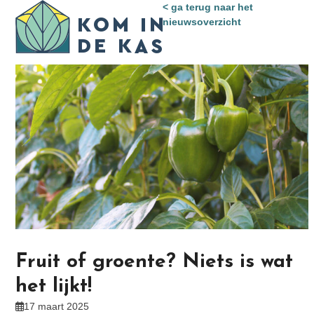
Skip
< ga terug naar het
Open
Close
to
nieuwsoverzicht
mobile
mobile
content
menu
menu
Fruit of groente? Niets is wat
het lijkt!
17 maart 2025