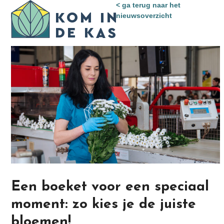
Skip
< ga terug naar het
Open
Close
to
nieuwsoverzicht
mobile
mobile
content
menu
menu
Een boeket voor een speciaal
moment: zo kies je de juiste
bloemen!