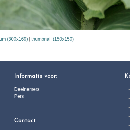
um (300x169)
|
thumbnail (150x150)
Informatie voor:
K
Deelnemers
Pers
Contact