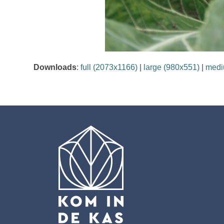
Downloads
:
full (2073x1166)
|
large (980x551)
|
medi