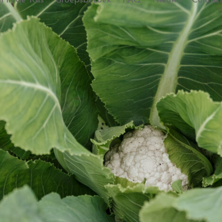
 in de Kas
Groepsbezoek
FAQ
Nieuws
Contac